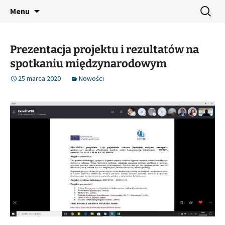
IMPROVEMENT OF PROFESSIONAL
Przejdź
Szukaj:
IPCIC ERASMUS+ PROJECT
Menu
do
COMPETENCES IN CONSTRUCTION
treści
Prezentacja projektu i rezultatów na
spotkaniu międzynarodowym
25 marca 2020
Nowości