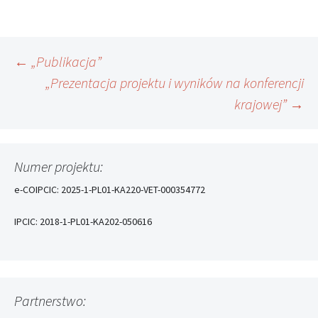
Nawigacja
←
„Publikacja”
„Prezentacja projektu i wyników na konferencji
krajowej”
→
wpisu
Numer projektu:
e-COIPCIC: 2025-1-PL01-KA220-VET-000354772
IPCIC: 2018-1-PL01-KA202-050616
Partnerstwo: