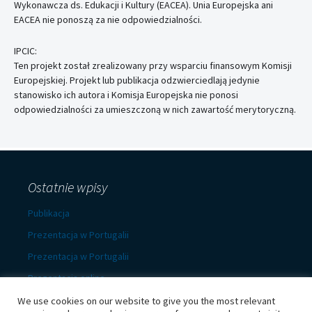
Wykonawcza ds. Edukacji i Kultury (EACEA). Unia Europejska ani
EACEA nie ponoszą za nie odpowiedzialności.
IPCIC:
Ten projekt został zrealizowany przy wsparciu finansowym Komisji
Europejskiej. Projekt lub publikacja odzwierciedlają jedynie
stanowisko ich autora i Komisja Europejska nie ponosi
odpowiedzialności za umieszczoną w nich zawartość merytoryczną.
Ostatnie wpisy
Publikacja
Prezentacja w Portugalii
Prezentacja w Portugalii
Prezentacja online
Prezentacja w Warszawie
We use cookies on our website to give you the most relevant