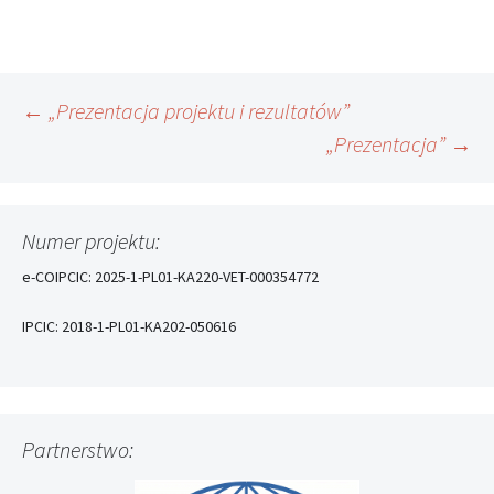
Nawigacja
←
„Prezentacja projektu i rezultatów”
„Prezentacja”
→
wpisu
Numer projektu:
e-COIPCIC: 2025-1-PL01-KA220-VET-000354772
IPCIC: 2018-1-PL01-KA202-050616
Partnerstwo: