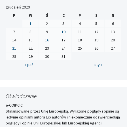
grudzień 2020
P
W
Ś
C
P
S
N
1
2
3
4
5
6
7
8
9
10
11
12
13
14
15
16
17
18
19
20
21
22
23
24
25
26
27
28
29
30
31
« paź
sty »
Oświadczenie
e-COIPCIC:
Sfinansowane przez Unię Europejską. Wyrażone poglądy i opinie są
jedynie opiniami autora lub autorów i niekoniecznie odzwierciedlają
poglądy i opinie Unii Europejskiej lub Europejskiej Agencji