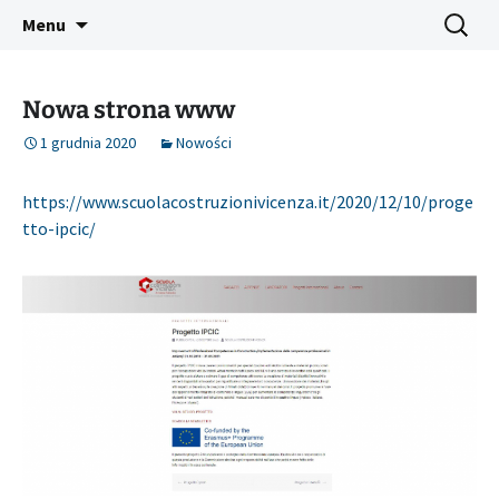
IMPROVEMENT OF PROFESSIONAL
Przejdź
Szukaj:
IPCIC ERASMUS+ PROJECT
Menu
do
COMPETENCES IN CONSTRUCTION
treści
Nowa strona www
1 grudnia 2020
Nowości
https://www.scuolacostruzionivicenza.it/2020/12/10/proge
tto-ipcic/