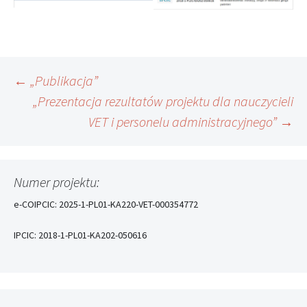
Nawigacja
←
„Publikacja”
„Prezentacja rezultatów projektu dla nauczycieli
VET i personelu administracyjnego”
→
wpisu
Numer projektu:
e-COIPCIC: 2025-1-PL01-KA220-VET-000354772
IPCIC: 2018-1-PL01-KA202-050616