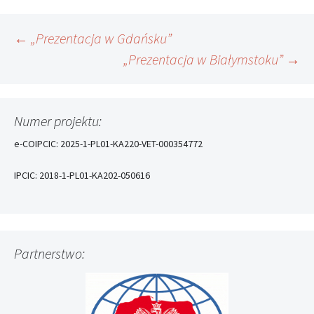
Nawigacja
←
„Prezentacja w Gdańsku”
„Prezentacja w Białymstoku”
→
wpisu
Numer projektu:
e-COIPCIC: 2025-1-PL01-KA220-VET-000354772
IPCIC: 2018-1-PL01-KA202-050616
Partnerstwo: