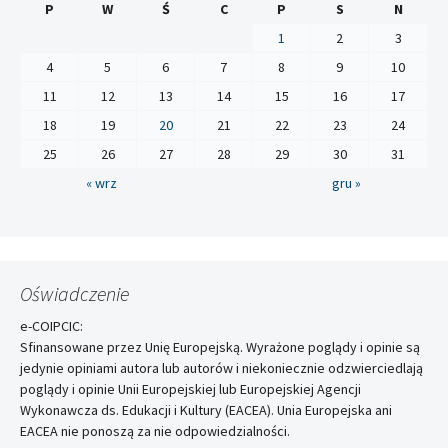
P
W
Ś
C
P
S
N
1
2
3
4
5
6
7
8
9
10
11
12
13
14
15
16
17
18
19
20
21
22
23
24
25
26
27
28
29
30
31
« wrz
gru »
Oświadczenie
e-COIPCIC:
Sfinansowane przez Unię Europejską. Wyrażone poglądy i opinie są
jedynie opiniami autora lub autorów i niekoniecznie odzwierciedlają
poglądy i opinie Unii Europejskiej lub Europejskiej Agencji
Wykonawcza ds. Edukacji i Kultury (EACEA). Unia Europejska ani
EACEA nie ponoszą za nie odpowiedzialności.