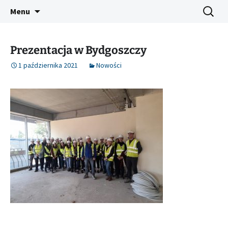
IMPROVEMENT OF PROFESSIONAL
Przejdź
Szukaj:
IPCIC ERASMUS+ PROJECT
Menu
do
COMPETENCES IN CONSTRUCTION
treści
Prezentacja w Bydgoszczy
1 października 2021
Nowości