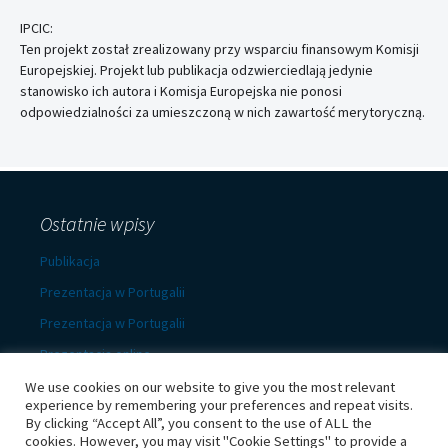
IPCIC:
Ten projekt został zrealizowany przy wsparciu finansowym Komisji
Europejskiej. Projekt lub publikacja odzwierciedlają jedynie
stanowisko ich autora i Komisja Europejska nie ponosi
odpowiedzialności za umieszczoną w nich zawartość merytoryczną.
Ostatnie wpisy
Publikacja
Prezentacja w Portugalii
Prezentacja w Portugalii
Prezentacja online
Prezentacja w Warszawie
We use cookies on our website to give you the most relevant
experience by remembering your preferences and repeat visits.
By clicking “Accept All”, you consent to the use of ALL the
cookies. However, you may visit "Cookie Settings" to provide a