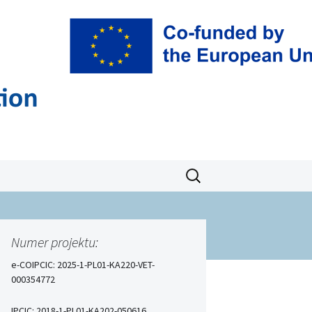
T
Szukaj:
Numer projektu:
e-COIPCIC: 2025-1-PL01-KA220-VET-
000354772
IPCIC: 2018-1-PL01-KA202-050616