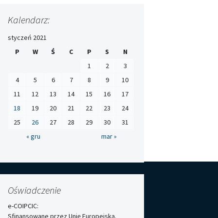
Kalendarz:
styczeń 2021
P
W
Ś
C
P
S
N
1
2
3
4
5
6
7
8
9
10
11
12
13
14
15
16
17
18
19
20
21
22
23
24
25
26
27
28
29
30
31
« gru
mar »
Oświadczenie
e-COIPCIC:
Sfinansowane przez Unię Europejską.